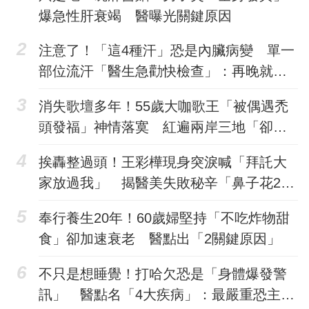
爆急性肝衰竭 醫曝光關鍵原因
注意了！「這4種汗」恐是內臟病變 單一
部位流汗「醫生急勸快檢查」：再晚就發
病了
消失歌壇多年！55歲大咖歌王「被偶遇禿
頭發福」神情落寞 紅遍兩岸三地「卻因2
段婚姻殞落」近況曝光
挨轟整過頭！王彩樺現身突淚喊「拜託大
家放過我」 揭醫美失敗秘辛「鼻子花20
萬卻救不回」
奉行養生20年！60歲婦堅持「不吃炸物甜
食」卻加速衰老 醫點出「2關鍵原因」
不只是想睡覺！打哈欠恐是「身體爆發警
訊」 醫點名「4大疾病」：最嚴重恐主動