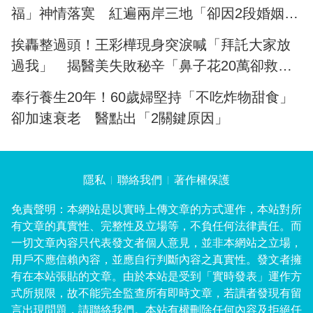
福」神情落寞 紅遍兩岸三地「卻因2段婚姻殞
落」近況曝光
挨轟整過頭！王彩樺現身突淚喊「拜託大家放
過我」 揭醫美失敗秘辛「鼻子花20萬卻救不
回」
奉行養生20年！60歲婦堅持「不吃炸物甜食」
卻加速衰老 醫點出「2關鍵原因」
隱私
聯絡我們
著作權保護
免責聲明：本網站是以實時上傳文章的方式運作，本站對所
有文章的真實性、完整性及立場等，不負任何法律責任。而
一切文章內容只代表發文者個人意見，並非本網站之立場，
用戶不應信賴內容，並應自行判斷內容之真實性。發文者擁
有在本站張貼的文章。由於本站是受到「實時發表」運作方
式所規限，故不能完全監查所有即時文章，若讀者發現有留
言出現問題，請聯絡我們。本站有權刪除任何內容及拒絕任