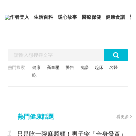
作者登入
生活百科
暖心故事
醫療保健
健康食譜
塑
熱門搜索：
健康
高血壓
警告
食譜
起床
名醫
吃
熱門健康話題
看更多
只是吃一碗麻醬麵！男子突「全身發黃」