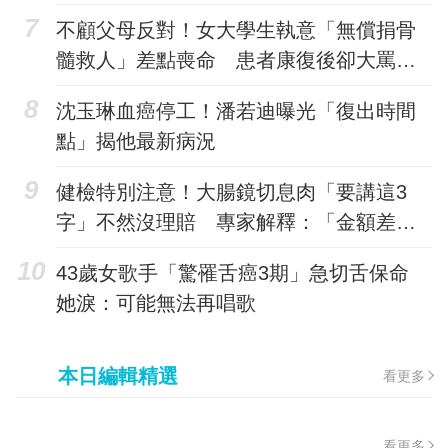
脈剝離
不顧父母反對！女大學生執意「無償捐骨
髓救人」差點喪命 患者康復後卻大罵：
她真不是人
沈玉琳血癌停工！潘若迪曝光「復出時間
點」揭他最新病況
健檢特別注意！大腸鏡切息肉「要講這3
字」不然沒理賠 專家解釋：「金額差快4
倍...」
43歲女歌手「驚罹舌癌3期」急切舌保命
她淚：可能無法再唱歌
本日編輯精選
看更多
看更多