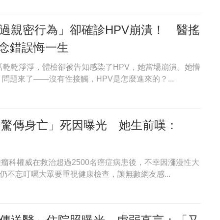
有過親密行為」卻確診HPV崩潰！ 醫搖
念錯誤悔一生
活乾乾淨淨，體檢卻被告知感染了HPV，她當場崩潰。她懵
題來了——沒有性接觸，HPV是怎麼進來的？...
醫「驚傳身亡」死因曝光 她生前嘆：
的腫瘤科權威在救治超過2500名癌症病患後，不幸因瀰漫性大
仍不忘叮囑大眾要重視健康檢查，讓無數網友感...