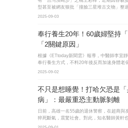
有「台灣濱崎步」之稱王彩樺，近期因容貌
型甚至被網友狠批「撞臉三星堆古文物」整過
2025-09-03
奉行養生20年！60歲婦堅
「2關鍵原因」
根據《ETtoday新聞雲》報導，中醫師李
奉行養生方式，不料20年後反而加速身體老化，
2025-09-02
不只是想睡覺！打哈欠恐是「
病」：最嚴重恐主動脈剝離
日前，高雄一名55歲的退休警察，在超商與
猝死斷氣，震驚社會。對此，知名醫師黃軒也
2025-09-01