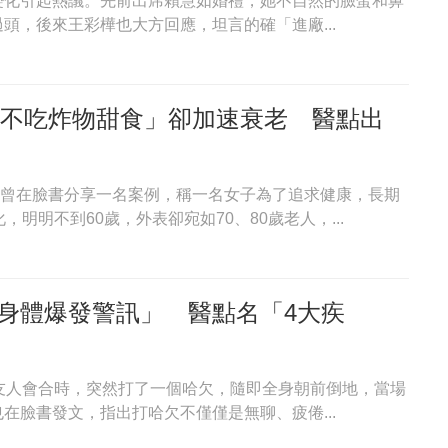
變化引起熱議。先前出席賴慧如婚禮，她不自然的臉蛋和鼻
頭，後來王彩樺也大方回應，坦言的確「進廠...
持「不吃炸物甜食」卻加速衰老 醫點出
宜靜曾在臉書分享一名案例，稱一名女子為了追求健康，長期
明明不到60歲，外表卻宛如70、80歲老人，...
身體爆發警訊」 醫點名「4大疾
友人會合時，突然打了一個哈欠，隨即全身朝前倒地，當場
在臉書發文，指出打哈欠不僅僅是無聊、疲倦...