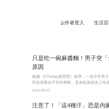
作者登入
生活百
只是吃一碗麻醬麵！男子突「
原因
根據《ETtoday新聞雲》報導，一名中年
到這個看似平常的舉動，竟差點讓他送上性命
2025-09-23
注意了！「這4種汗」恐是內