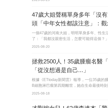
47歲大姐聲稱單身多年「沒
頭「中年女性都該注意」：觀
一個47歲的河南大姐，明明單身多年、性生
了：「我都沒親密生活，怎麼可能得這個？」問
2025-08-20
拯救2500人！35歲腫瘤名
「從沒想過是自己...」
根據《ETtoday新聞雲》報導，一位35歲
B細胞淋巴瘤第四期離世，她在生命最後時刻
2025-08-18