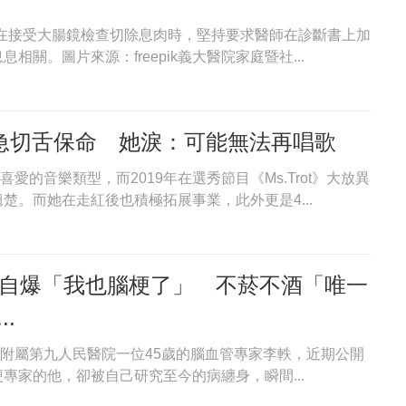
戶在接受大腸鏡檢查切除息肉時，堅持要求醫師在診斷書上加
關。圖片來源：freepik義大醫院家庭暨社...
」急切舌保命 她淚：可能無法再唱歌
愛的音樂類型，而2019年在選秀節目《Ms.Trot》大放異
。而她在走紅後也積極拓展事業，此外更是4...
威自爆「我也腦梗了」 不菸不酒「唯一
.
大學附屬第九人民醫院一位45歲的腦血管專家李軼，近期公開
專家的他，卻被自己研究至今的病纏身，瞬間...