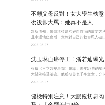
不顧父母反對！女大學生執意
復後卻大罵：她真不是人
眾所周知，骨髓移植是治好白血病的重要方
且幸運地痊癒后，竟然對自己的救命恩人破口
2025-08-27
沈玉琳血癌停工！潘若迪曝光
根據《三立娛樂星聞》報導，現年57歲的知
大醫院接受治療。他近期發表千字文章，分享
2025-08-27
健檢特別注意！大腸鏡切息肉
釋：「金額差快4倍...」