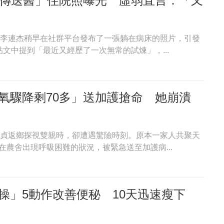
驚傳送醫」住院照曝光 虛弱直言：「又
巨星李連杰稍早在社群平台發布了一張躺在病床的照片，引發
文中提到「最近又經歷了一次無常的試煉」，...
氧驟降剩70多」送加護搶命 她崩潰
李怡貞返鄉探視雙親時，卻遭遇驚險時刻。原本一家人共聚天
農舍出現呼吸困難的狀況，被緊急送至加護病...
操」5動作改善便秘 10天迅速瘦下