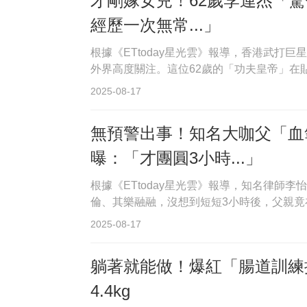
才剛嫁女兒！62歲李連杰「
經歷一次無常...」
根據《ETtoday星光雲》報導，香港武打
外界高度關注。這位62歲的「功夫皇帝」在貼
2025-08-17
無預警出事！知名大咖父「血
曝：「才團圓3小時...」
根據《ETtoday星光雲》報導，知名律師
倫、其樂融融，沒想到短短3小時後，父親竟在
2025-08-17
躺著就能做！爆紅「腸道訓練
4.4kg