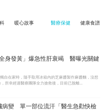
科
暖心故事
醫療保健
健康食譜
全身發黃」爆急性肝衰竭 醫曝光關鍵
男子獨自在家時，隨手取用冰箱內的芝麻醬製作麻醬麵，沒想
，所幸經過醫療團隊全力搶救後，目前已脫離...
臟病變 單一部位流汗「醫生急勸快檢