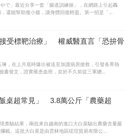
IKARIやで」最近分享一套「腸道訓練操」，在網路上引起轟
，還能幫助瘦小腹，讓身體回復輕盈。第一招是「...
已接受標靶治療」 權威醫直言「恐拚骨
玉琳，在上月底時爆出被送至加護病房搶救，引發各界熱
書發文，證實罹患血癌，並於不久前從三軍總...
飯桌超常見」 3.8萬公斤「農藥超
邊境查驗結果，兩批來自越南的進口大白菜驗出農藥含量嚴
時攔截。這批大白菜是由雲林地區竤瑄貿易有限公...