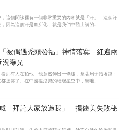
中，這個問診裡有一個非常重要的內容就是「汗」，這個汗
，因為這個汗是血所化，就是我們中醫上講的...
王「被偶遇禿頭發福」神情落寞 紅遍兩
近況曝光
。看到有人在拍他，他竟然伸出一條腿，拿著扇子指著說：
都逗笑了。在中國搖滾樂的璀璨星空中，竇唯...
喊「拜託大家放過我」 揭醫美失敗秘