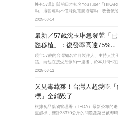
擁有57萬訂閱的日本知名YouTuber「H
動。這套運動不僅能促進腸道蠕動、改善便祕
2025-08-14
最新／57歲沈玉琳急發聲「
髓移植」：復發率高達75%...
現年57歲的台灣知名節目製作人、主持人沈
議。而他在接受治療約一週後，於本月6日在臉
2025-08-12
又見毒蔬菜！台灣人超愛吃「
標」全銷毀了
根據食品藥物管理署（TFDA）最新公布的
重超標，總計38370公斤的問題蔬菜已被即