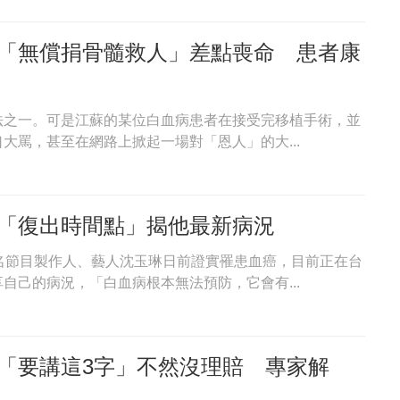
「無償捐骨髓救人」差點喪命 患者康
法之一。可是江蘇的某位白血病患者在接受完移植手術，並
大罵，甚至在網路上掀起一場對「恩人」的大...
「復出時間點」揭他最新病況
名節目製作人、藝人沈玉琳日前證實罹患血癌，目前正在台
自己的病況，「白血病根本無法預防，它會有...
「要講這3字」不然沒理賠 專家解