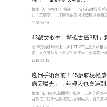
根據《CTWANT》報導，一名高階健診客
註「三個字」，原因背後竟與保險理賠金額息息相
2025-08-26
43歲女歌手「驚罹舌癌3期
南韓歌唱發展快速，其中TROT也是大眾相當喜
彩、更在該屆拿下亞軍的鄭美愛，更是其中翹楚
2025-08-25
癱倒手術台前！45歲腦梗權
病因曝光」：年輕人也會遇到..
根據《ETtoday新聞雲》報導，上海交通
自己罹患腔隙性腦梗死的診斷結果，身為腦梗
2025-08-25