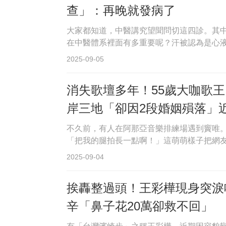
查」：再晚就發病了
大家都知道，中醫講究望聞問切這四診。其
在中醫體系裡面有多重要呢？汗被認為是心液
2025-09-05
消失歌壇多年！55歲大咖歌
岸三地「卻因2段婚姻殞落」
不久前，有人在阿那亞音樂排練場遇到竇唯
「把我的腿拍長一點啊！」這萌萌樣子把網友
2025-09-04
挨轟整過頭！王彩樺現身突淚
辛「鼻子花20萬卻救不回」