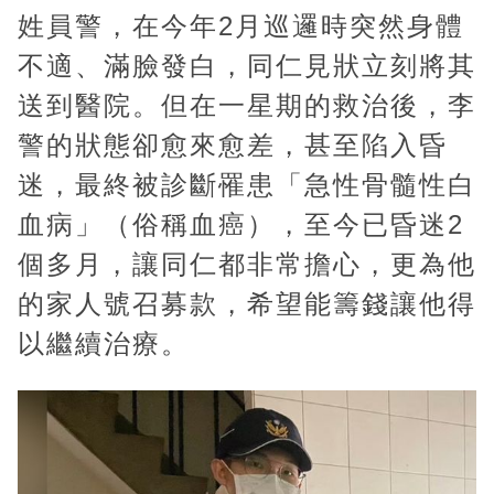
u
姓員警，在今年2月巡邏時突然身體
t
不適、滿臉發白，同仁見狀立刻將其
e
送到醫院。但在一星期的救治後，李
警的狀態卻愈來愈差，甚至陷入昏
迷，最終被診斷罹患「急性骨髓性白
血病」（俗稱血癌），至今已昏迷2
個多月，讓同仁都非常擔心，更為他
的家人號召募款，希望能籌錢讓他得
以繼續治療。