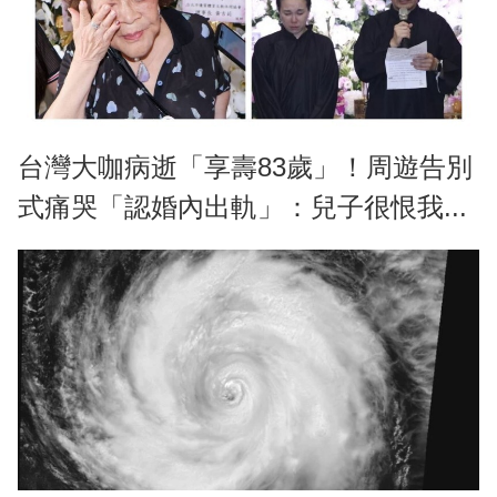
台灣大咖病逝「享壽83歲」！周遊告別
式痛哭「認婚內出軌」：兒子很恨我...