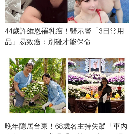
44歲許維恩罹乳癌！醫示警「3日常用
品」易致癌：別碰才能保命
晚年隱居台東！68歲名主持失蹤「車內