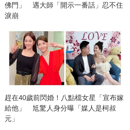
佛門」 遇大師「開示一番話」忍不住
淚崩
趕在40歲前閃婚！八點檔女星「宣布嫁
給他」 尪驚人身分曝「媒人是柯叔
元」