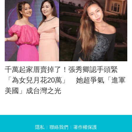
千萬起家厝賣掉了！張秀卿認手頭緊
「為女兒月花20萬」 她超爭氣「進軍
美國」成台灣之光
隱私
聯絡我們
著作權保護