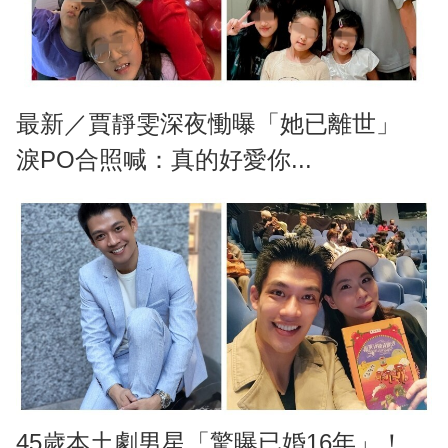
最新／賈靜雯深夜慟曝「她已離世」
淚PO合照喊：真的好愛你...
45歲本土劇男星「驚曝已婚16年」！