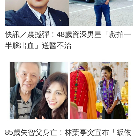
快訊／震撼彈！48歲資深男星「戲拍一
半腦出血」送醫不治
85歲失智父身亡！林葉亭突宣布「皈依