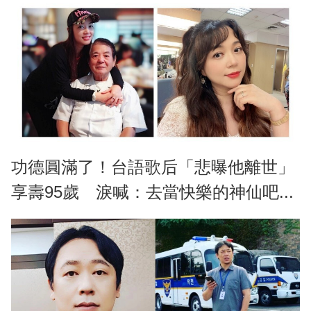
功德圓滿了！台語歌后「悲曝他離世」
享壽95歲 淚喊：去當快樂的神仙吧...