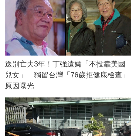
送別亡夫3年！丁強遺孀「不投靠美國
兒女」 獨留台灣「76歲拒健康檢查」
原因曝光