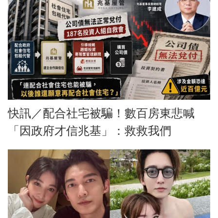
快訊／配合社宅被騙！數百房東悲喊
「因政府才信兆基」：救救我們