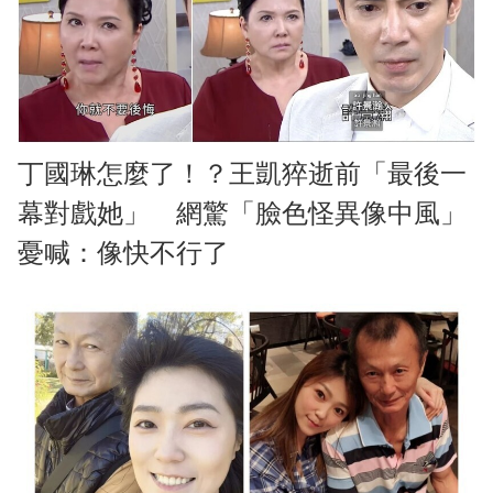
丁國琳怎麼了！？王凱猝逝前「最後一
幕對戲她」 網驚「臉色怪異像中風」
憂喊：像快不行了