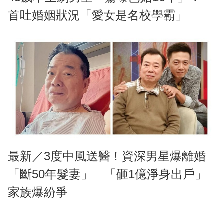
首吐婚姻狀況「愛女是名校學霸」
最新／3度中風送醫！資深男星爆離婚
「斷50年髮妻」 「砸1億淨身出戶」
家族爆紛爭