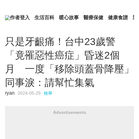
作者登入
生活百科
暖心故事
醫療保健
健康食譜
塑
只是牙齦痛！台中23歲警
「竟罹惡性癌症」昏迷2個
月 一度「移除頭蓋骨降壓」
同事淚：請幫忙集氣
ryan
2024-05-29
檢舉
Advertisements