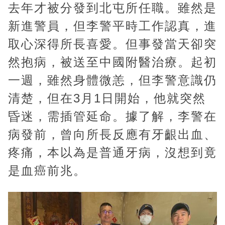
去年才被分發到北屯所任職。雖然是
新進警員，但李警平時工作認真，進
取心深得所長喜愛。但事發當天卻突
然抱病，被送至中國附醫治療。起初
一週，雖然身體微恙，但李警意識仍
清楚，但在3月1日開始，他就突然
昏迷，需插管延命。據了解，李警在
病發前，曾向所長反應有牙齦出血、
疼痛，本以為是普通牙病，沒想到竟
是血癌前兆。