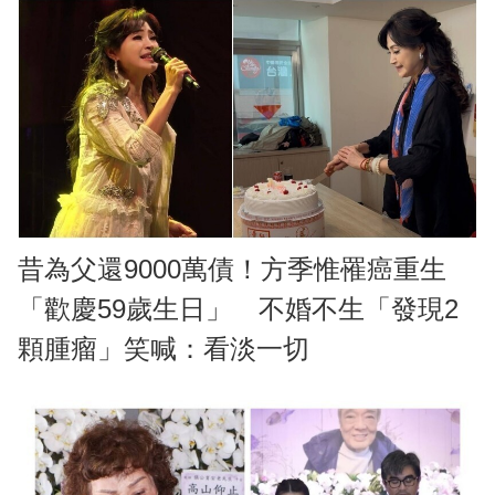
昔為父還9000萬債！方季惟罹癌重生
「歡慶59歲生日」 不婚不生「發現2
顆腫瘤」笑喊：看淡一切