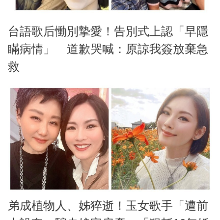
台語歌后慟別摯愛！告別式上認「早隱
瞞病情」 道歉哭喊：原諒我簽放棄急
救
弟成植物人、姊猝逝！玉女歌手「遭前