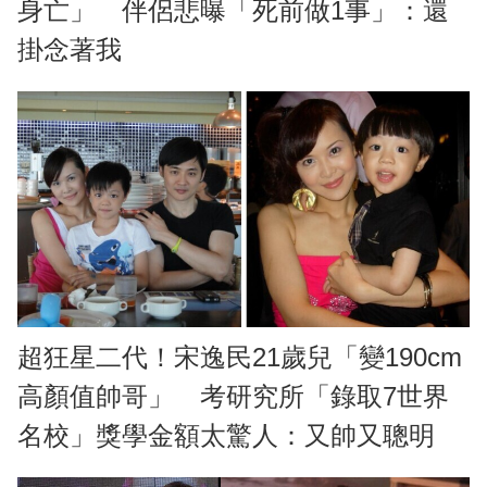
身亡」 伴侶悲曝「死前做1事」：還
掛念著我
超狂星二代！宋逸民21歲兒「變190cm
高顏值帥哥」 考研究所「錄取7世界
名校」獎學金額太驚人：又帥又聰明