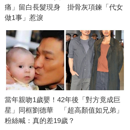
痛」留白長髮現身 掛骨灰項鍊「代女
做1事」惹淚
當年親吻1歲嬰！42年後「對方竟成巨
星」同框劉德華 「超高顏值如兄弟」
粉絲喊：真的差19歲？