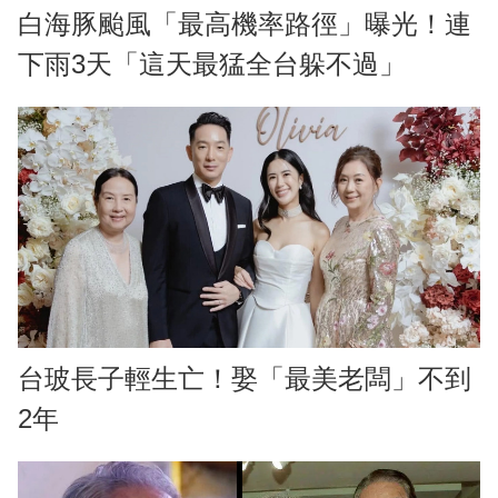
白海豚颱風「最高機率路徑」曝光！連
下雨3天「這天最猛全台躲不過」
台玻長子輕生亡！娶「最美老闆」不到
2年