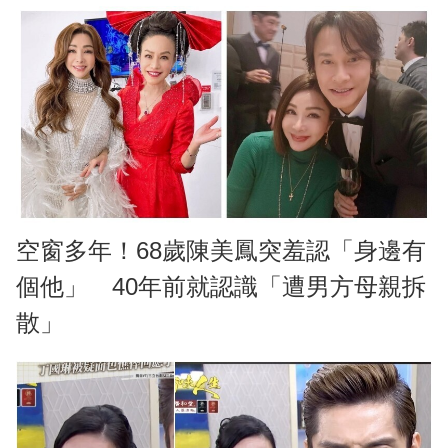
空窗多年！68歲陳美鳳突羞認「身邊有
個他」 40年前就認識「遭男方母親拆
散」