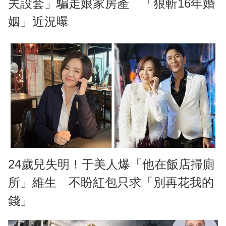
夫設套」騙走娘家房產 「狠斬16年婚
姻」近況曝
24歲兒失明！于美人爆「他在飯店掃廁
所」維生 不盼紅包只求「別再花我的
錢」