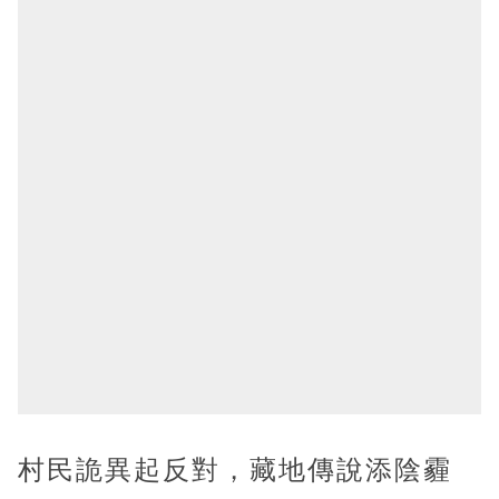
村民詭異起反對，藏地傳說添陰霾