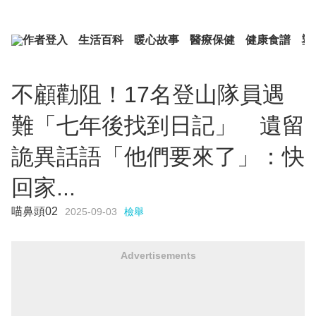
作者登入
生活百科
暖心故事
醫療保健
健康食譜
塑
不顧勸阻！17名登山隊員遇
難「七年後找到日記」 遺留
詭異話語「他們要來了」：快
回家...
喵鼻頭02
2025-09-03
檢舉
Advertisements