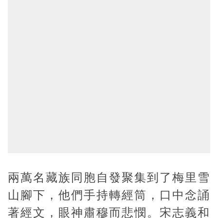
兩萬名藏族同胞自發聚集到了梅里雪
山腳下，他們手持轉經筒，口中念誦
著經文，眼神肅穆而悲憫。宋志義和