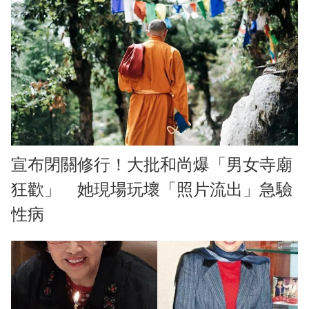
宣布閉關修行！大批和尚爆「男女寺廟
狂歡」 她現場玩壞「照片流出」急驗
性病