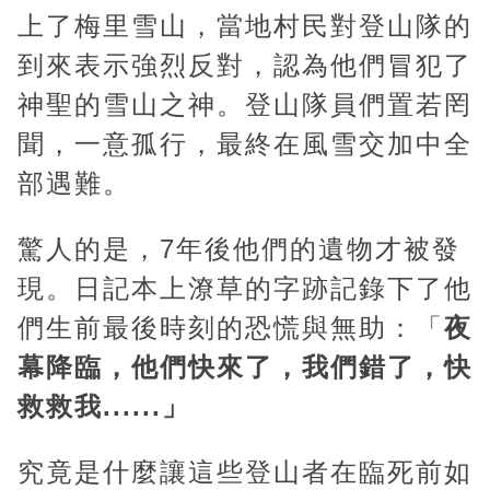
u
上了梅里雪山，當地村民對登山隊的
t
到來表示強烈反對，認為他們冒犯了
e
神聖的雪山之神。登山隊員們置若罔
聞，一意孤行，最終在風雪交加中全
部遇難。
驚人的是，7年後他們的遺物才被發
現。日記本上潦草的字跡記錄下了他
們生前最後時刻的恐慌與無助：「
夜
幕降臨，他們快來了，我們錯了，快
救救我......」
究竟是什麼讓這些登山者在臨死前如