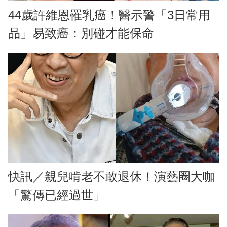
44歲許維恩罹乳癌！醫示警「3日常用
品」易致癌：別碰才能保命
快訊／親兒啃老不敢退休！演藝圈大咖
「驚傳已經過世」