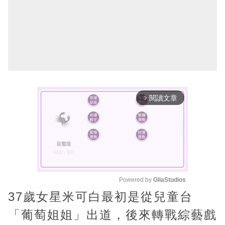
閱讀文章
arrow_forward_ios
Powered by 
GliaStudios
37歲女星米可白最初是從兒童台
M
u
「葡萄姐姐」出道，後來轉戰綜藝戲
t