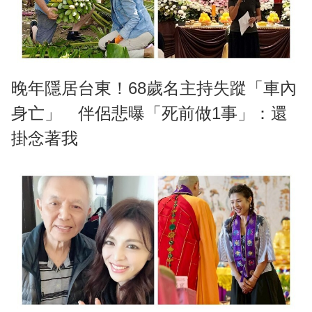
晚年隱居台東！68歲名主持失蹤「車內
身亡」 伴侶悲曝「死前做1事」：還
掛念著我