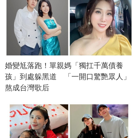
婚變尪落跑！單親媽「獨扛千萬債養
孩」到處躲黑道 「一開口驚艷眾人」
熬成台灣歌后