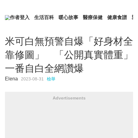
作者登入
生活百科
暖心故事
醫療保健
健康食譜
塑
米可白無預警自爆「好身材全
靠修圖」 「公開真實體重」
一番自白全網讚爆
Elena
2023-08-31
檢舉
Advertisements