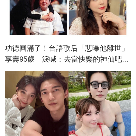
功德圓滿了！台語歌后「悲曝他離世」
享壽95歲 淚喊：去當快樂的神仙吧...