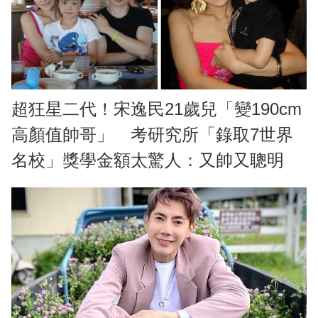
超狂星二代！宋逸民21歲兒「變190cm
高顏值帥哥」 考研究所「錄取7世界
名校」獎學金額太驚人：又帥又聰明