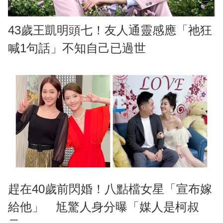
43歲王凱明頭七！友人通靈感應「祂狂
喊1句話」不知自己已過世
趕在40歲前閃婚！八點檔女星「宣布嫁
給他」 尪驚人身分曝「媒人是柯叔