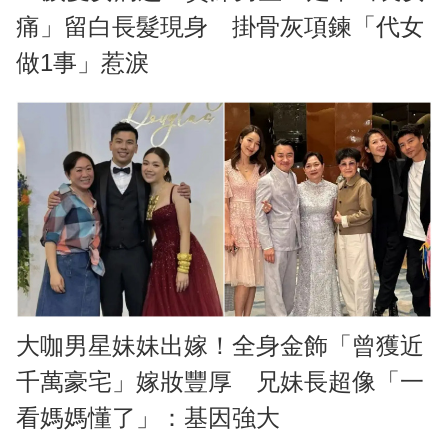
痛」留白長髮現身 掛骨灰項鍊「代女
做1事」惹淚
大咖男星妹妹出嫁！全身金飾「曾獲近
千萬豪宅」嫁妝豐厚 兄妹長超像「一
看媽媽懂了」：基因強大