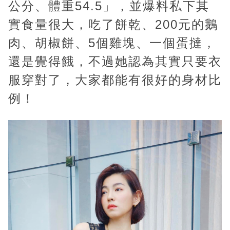
公分、體重54.5」，並爆料私下其
實食量很大，吃了餅乾、200元的鵝
肉、胡椒餅、5個雞塊、一個蛋撻，
還是覺得餓，不過她認為其實只要衣
服穿對了，大家都能有很好的身材比
例！