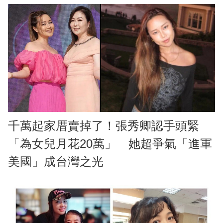
千萬起家厝賣掉了！張秀卿認手頭緊
「為女兒月花20萬」 她超爭氣「進軍
美國」成台灣之光