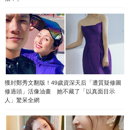
獲封鄭秀文翻版！49歲資深天后「遭質疑修圖
修過頭」活像油畫 她不藏了「以真面目示
人」驚呆全網