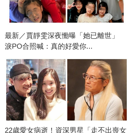
最新／賈靜雯深夜慟曝「她已離世」
淚PO合照喊：真的好愛你...
22歲愛女病逝！資深男星「走不出喪女