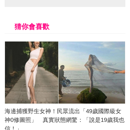
猜你會喜歡
海邊捕獲野生女神！民眾流出「49歲國際級女
神0修圖照」 真實狀態網驚：「說是19歲我也
信！」