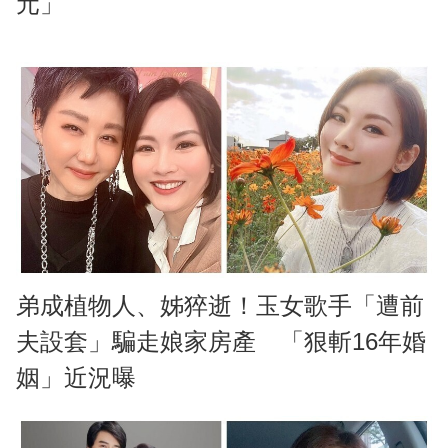
元」
弟成植物人、姊猝逝！玉女歌手「遭前
夫設套」騙走娘家房產 「狠斬16年婚
姻」近況曝