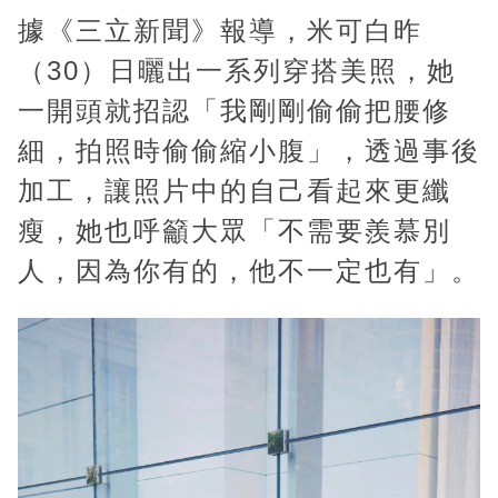
據《三立新聞》報導，米可白昨
（30）日曬出一系列穿搭美照，她
一開頭就招認「我剛剛偷偷把腰修
細，拍照時偷偷縮小腹」，透過事後
加工，讓照片中的自己看起來更纖
瘦，她也呼籲大眾「不需要羨慕別
人，因為你有的，他不一定也有」。