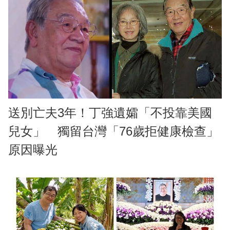
送別亡夫3年！丁強遺孀「不投靠美國
兒女」 獨留台灣「76歲拒健康檢查」
原因曝光