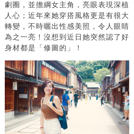
劇圈，並擔綱女主角，亮眼表現深植
e
人心；近年來她穿搭風格更是有很大
轉變，不時曬出性感美照，令人眼睛
為之一亮！沒想到近日她突然認了好
身材都是「修圖的」！