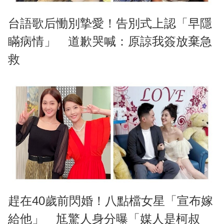
台語歌后慟別摯愛！告別式上認「早隱
瞞病情」 道歉哭喊：原諒我簽放棄急
救
趕在40歲前閃婚！八點檔女星「宣布嫁
給他」 尪驚人身分曝「媒人是柯叔