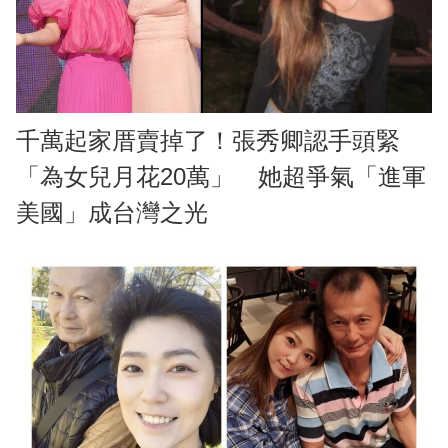
千萬起家厝賣掉了！張秀卿認手頭緊
「為女兒月花20萬」 她超爭氣「進軍
美國」成台灣之光