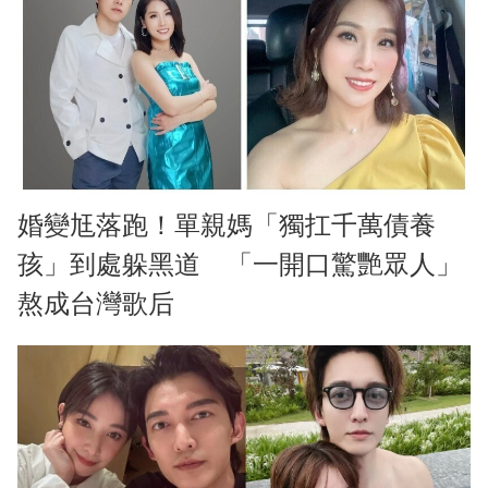
婚變尪落跑！單親媽「獨扛千萬債養
孩」到處躲黑道 「一開口驚艷眾人」
熬成台灣歌后