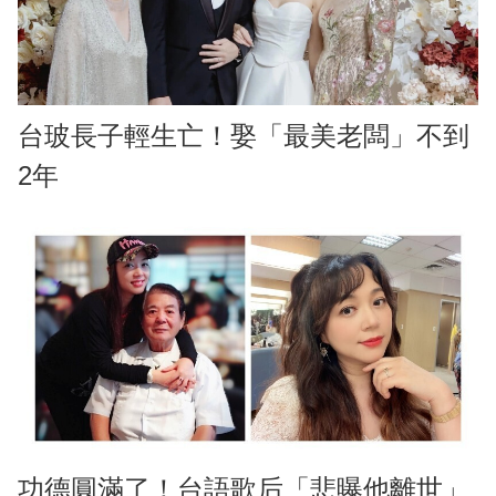
台玻長子輕生亡！娶「最美老闆」不到
2年
功德圓滿了！台語歌后「悲曝他離世」