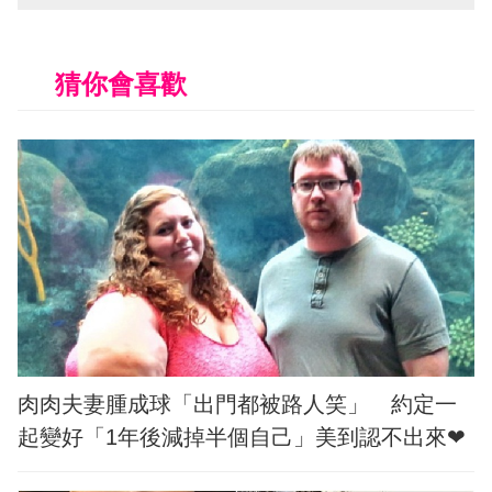
猜你會喜歡
肉肉夫妻腫成球「出門都被路人笑」 約定一
起變好「1年後減掉半個自己」美到認不出來❤