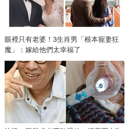
眼裡只有老婆！3生肖男「根本寵妻狂
魔」：嫁給他們太幸福了