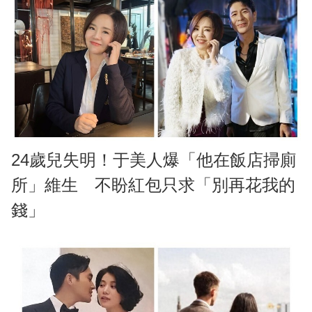
24歲兒失明！于美人爆「他在飯店掃廁
所」維生 不盼紅包只求「別再花我的
錢」