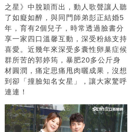
u
之星》中脫穎而出，動人歌聲讓人聽
t
了如癡如醉，與同門師弟彭正結婚5
e
年，育有2個兒子，時常透過臉書分
享一家四口溫馨互動，深受粉絲支持
喜愛。近幾年來深受多囊性卵巢症候
群所苦的郭婷筠，暴肥20多公斤身
材圓潤，痛定思痛甩肉曬成果，沒想
到卻「撞臉知名女星」，讓大家驚呼
連連！