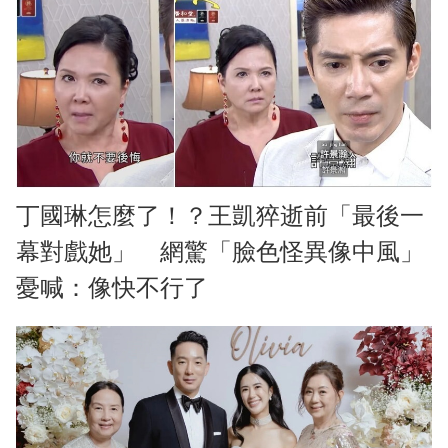
丁國琳怎麼了！？王凱猝逝前「最後一
幕對戲她」 網驚「臉色怪異像中風」
憂喊：像快不行了