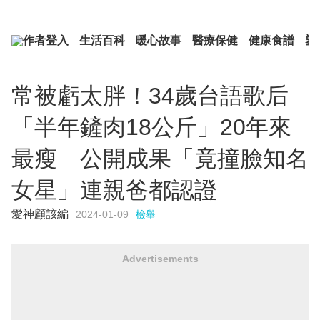
作者登入
生活百科
暖心故事
醫療保健
健康食譜
塑
常被虧太胖！34歲台語歌后
「半年鏟肉18公斤」20年來
最瘦 公開成果「竟撞臉知名
女星」連親爸都認證
愛神顧該編
2024-01-09
檢舉
Advertisements