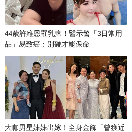
44歲許維恩罹乳癌！醫示警「3日常用
品」易致癌：別碰才能保命
大咖男星妹妹出嫁！全身金飾「曾獲近