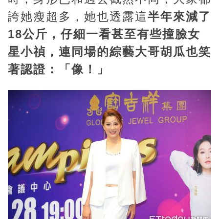
誇她瘦超多，她也透露這
半年來減了
18公斤，仔細一看甚至有些撞臉女
星小禎，連同場的綜藝大哥胡瓜也笑
著認證：「像！」