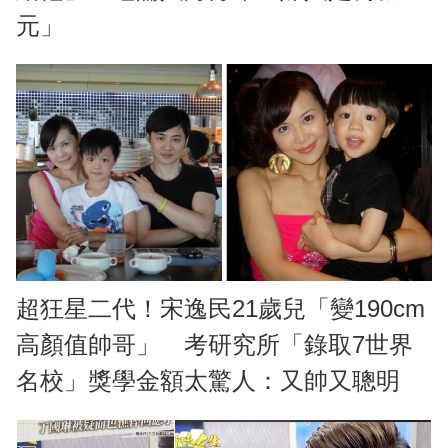
元」
超狂星二代！宋逸民21歲兒「變190cm
高顏值帥哥」 考研究所「錄取7世界
名校」獎學金額太驚人：又帥又聰明