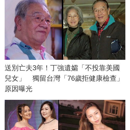
送別亡夫3年！丁強遺孀「不投靠美國
兒女」 獨留台灣「76歲拒健康檢查」
原因曝光