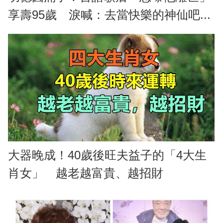
享壽95歲 淚喊：去當快樂的神仙吧...
大器晚成！40歲後旺夫益子的「4大生
肖女」 越老越富貴、越招財