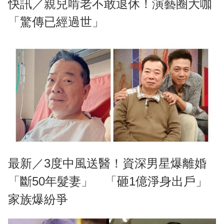
快訊／親兒啃老不敢退休！演藝圈大咖
「驚傳已經過世」
最新／3度中風送醫！資深男星爆離婚
「斷50年髮妻」 「砸1億淨身出戶」
家族爆紛爭