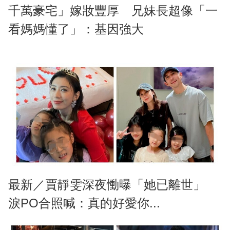
千萬豪宅」嫁妝豐厚 兄妹長超像「一
看媽媽懂了」：基因強大
最新／賈靜雯深夜慟曝「她已離世」
淚PO合照喊：真的好愛你...