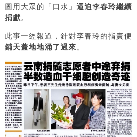
圖用大眾的「口水」
逼迫李春玲繼續
捐獻
。
此事一經報道，針對李春玲的指責便
鋪天蓋地地涌了過來
。