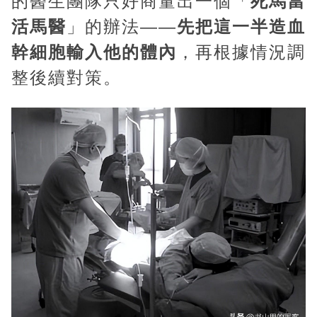
的醫生團隊只好商量出一個「
死馬當
活馬醫
」的辦法——
先把這一半造血
幹細胞輸入他的體內
，再根據情況調
整後續對策。