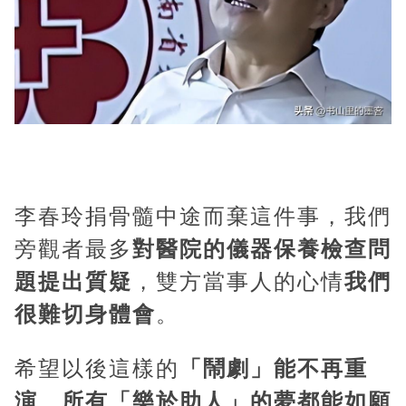
李春玲捐骨髓中途而棄這件事，我們
旁觀者最多
對醫院的儀器保養檢查問
題提出質疑
，雙方當事人的心情
我們
很難切身體會
。
希望以後這樣的
「鬧劇」能不再重
演
，
所有「樂於助人」的夢都能如願