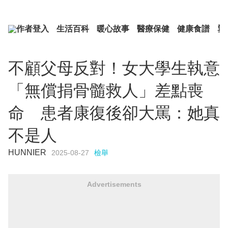
作者登入
生活百科
暖心故事
醫療保健
健康食譜
塑
不顧父母反對！女大學生執意
「無償捐骨髓救人」差點喪
命 患者康復後卻大罵：她真
不是人
HUNNIER
2025-08-27
檢舉
Advertisements