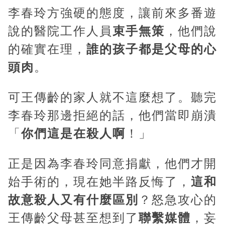
李春玲方強硬的態度，讓前來多番遊
說的醫院工作人員
束手無策
，他們說
的確實在理，
誰的孩子都是父母的心
頭肉
。
可王傳齡的家人就不這麼想了。聽完
李春玲那邊拒絕的話，他們當即崩潰
「
你們這是在殺人啊
！」
正是因為李春玲同意捐獻，他們才開
始手術的，現在她半路反悔了，
這和
故意殺人又有什麼區別
？怒急攻心的
王傳齡父母甚至想到了
聯繫媒體
，妄