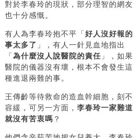
對於李春玲的現狀，部分理智的網友
也十分感慨。
有人為李春玲抱不平「
好人沒好報的
事太多了
」，有人一針見血地指出
「
為什麼沒人說醫院的責任
」，如果
醫院的儀器沒有壞，根本不會發生這
種進退兩難的事。
王傳齡等待救命的造血幹細胞，刻不
容緩，可另一方面，
李春玲一家難道
就沒有苦衷嗎
？
他們含辛茹苦地把女兒養大，李春玲