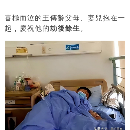
喜極而泣的王傳齡父母、妻兒抱在一
起，慶祝他的
劫後餘生
。