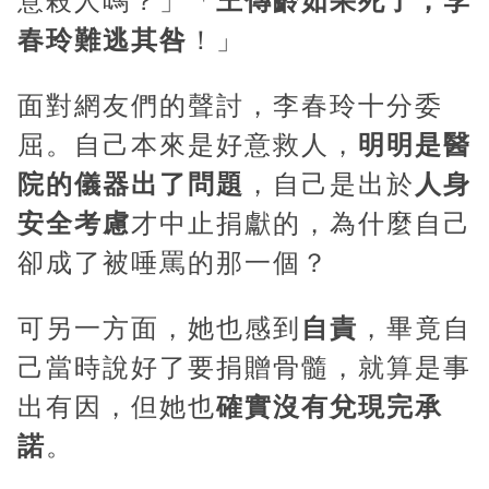
意殺人嗎？」「
王傳齡如果死了，李
春玲難逃其咎
！」
面對網友們的聲討，李春玲十分委
屈。自己本來是好意救人，
明明是醫
院的儀器出了問題
，自己是出於
人身
安全考慮
才中止捐獻的，為什麼自己
卻成了被唾罵的那一個？
可另一方面，她也感到
自責
，畢竟自
己當時說好了要捐贈骨髓，就算是事
出有因，但她也
確實沒有兌現完承
諾
。