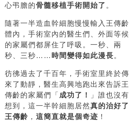
心弔膽的
骨髓移植手術開始了
。
隨著一半造血幹細胞慢慢輸入王傳齡
體內，手術室內的醫生們、外面等候
的家屬們都屏住了呼吸。一秒、兩
秒、三秒……
時間變得如此漫長
。
彷彿過去了千百年，手術室里終於傳
來了動靜，醫生高興地跑出來告訴王
傳齡的家屬們「
成功了！
」誰也沒有
想到，這一半幹細胞居然
真的治好了
王傳齡
，
這簡直就是個奇迹
！