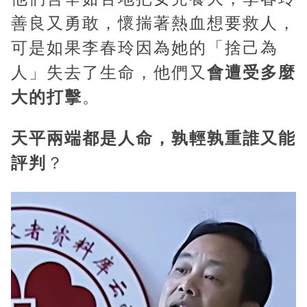
善良又勇敢，懷揣著熱血想要救人，
可是如果李春玲因為她的「捨己為
人」失去了生命，他們又
會遭受多麼
大的打擊
。
天平兩端都是人命，孰輕孰重誰又能
評判
？