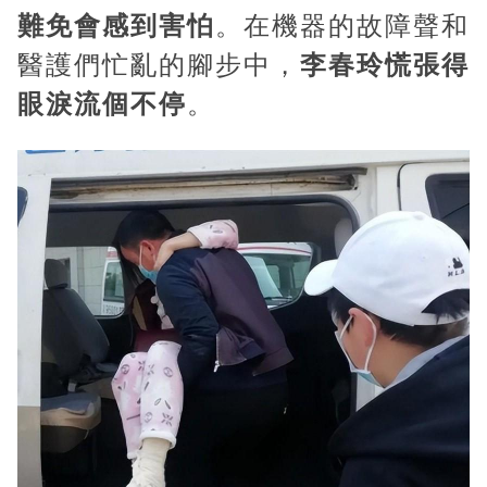
u
難免會感到害怕
。在機器的故障聲和
t
醫護們忙亂的腳步中，
李春玲慌張得
e
眼淚流個不停
。