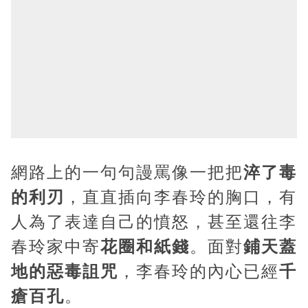
網路上的一句句謾罵像一把把
淬了毒
的利刃
，直直插向李春玲的胸口，有
人為了表達自己的憤怒，甚至還往李
春玲家中寄
花圈和紙錢
。面對
鋪天蓋
地的惡毒詛咒
，李春玲的內心已經
千
瘡百孔
。