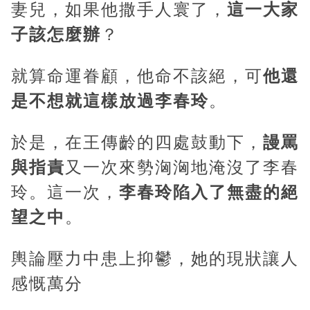
妻兒，如果他撒手人寰了，
這一大家
子該怎麼辦
？
就算命運眷顧，他命不該絕，可
他還
是不想就這樣放過李春玲
。
於是，在王傳齡的四處鼓動下，
謾罵
與指責
又一次來勢洶洶地淹沒了李春
玲。這一次，
李春玲陷入了無盡的絕
望之中
。
輿論壓力中患上抑鬱，她的現狀讓人
感慨萬分