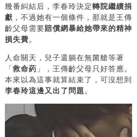
幾番糾結后，李春玲決定
轉院繼續捐
獻
，不過她有一個條件，那就是王傳
齡父母需要
賠償網暴給她帶來的精神
損失費
。
人命關天，兒子還躺在無菌艙等著
「
救命葯
」，王傳齡父母只好答應。
本來以為這事就算結束了，可沒想到
李春玲這邊又出了問題
。