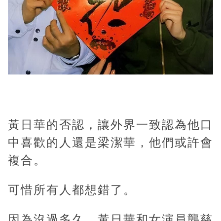
黃日華的否認，讓外界一致認為他口
中喜歡的人還是梁潔華，他們或許會
複合。
可惜所有人都想錯了。
因為沒過多久，黃日華和女演員龔慈