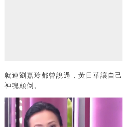
就連劉嘉玲都曾說過，黃日華讓自己
神魂顛倒。