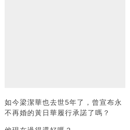
如今梁潔華也去世5年了，曾宣布永
不再婚的黃日華履行承諾了嗎？