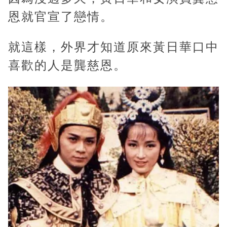
恩就官宣了戀情。
就這樣，外界才知道原來黃日華口中
喜歡的人是龔慈恩。