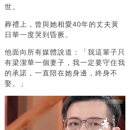
u
世。
t
e
葬禮上，曾與她相愛40年的丈夫黃
日華一度哭到昏厥。
他面向所有媒體說道：「我這輩子只
有梁潔華一個妻子，我一定要守住我
的承諾，一直陪在她身邊，終身不
娶。」