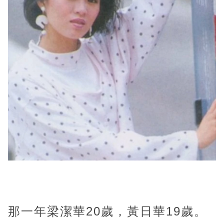
那一年梁潔華20歲，黃日華19歲。