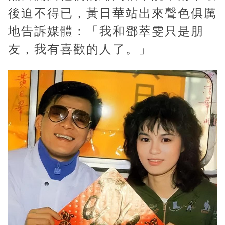
後迫不得已，黃日華站出來聲色俱厲
地告訴媒體：「我和鄧萃雯只是朋
友，我有喜歡的人了。」