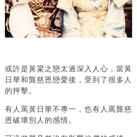
或許是黃粱之戀太過深入人心，當黃
日華和龔慈恩戀愛後，受到了很多人
的抨擊。
有人罵黃日華不專一，也有人罵龔慈
恩破壞別人的感情。