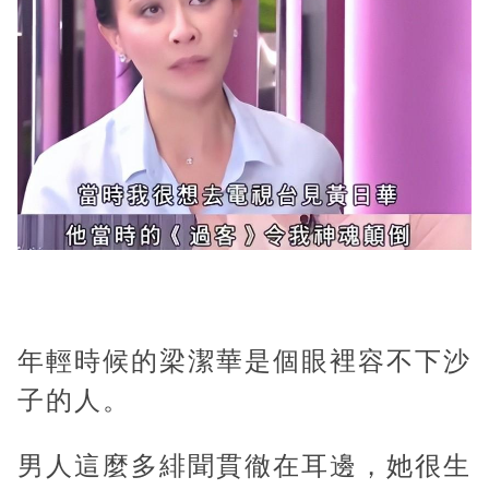
年輕時候的梁潔華是個眼裡容不下沙
子的人。
男人這麼多緋聞貫徹在耳邊，她很生