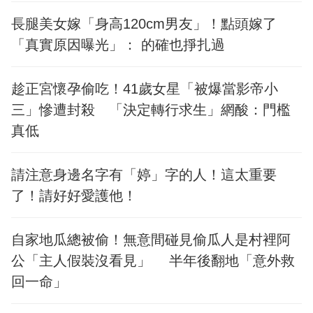
長腿美女嫁「身高120cm男友」！點頭嫁了
「真實原因曝光」： 的確也掙扎過
趁正宮懷孕偷吃！41歲女星「被爆當影帝小
三」慘遭封殺 「決定轉行求生」網酸：門檻
真低
請注意身邊名字有「婷」字的人！這太重要
了！請好好愛護他！
自家地瓜總被偷！無意間碰見偷瓜人是村裡阿
公「主人假裝沒看見」 半年後翻地「意外救
回一命」