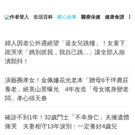
作者登入
生活百科
暖心故事
醫療保健
健康食譜
塑
婦人因老公外遇絕望「逼女兒跳樓」！女童下
跪哭求「媽別抓我，我自己跳...」讓全部人崩
潰顫抖！
演藝圈孝女！金佩姍花光老本「贈母6千坪農莊
養老」絕美山景曝光 4年改造「母女搖身變老
闆」孝心得天眷
確診不到1年！32歲鬥士「不幸身亡」夫擁遺體
痛哭 夫妻相守13年淚別：一定養好4歲兒