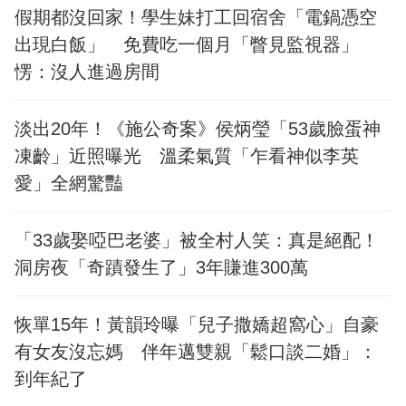
假期都沒回家！學生妹打工回宿舍「電鍋憑空
出現白飯」 免費吃一個月「瞥見監視器」
愣：沒人進過房間
淡出20年！《施公奇案》侯炳瑩「53歲臉蛋神
凍齡」近照曝光 溫柔氣質「乍看神似李英
愛」全網驚豔
「33歲娶啞巴老婆」被全村人笑：真是絕配！
洞房夜「奇蹟發生了」3年賺進300萬
恢單15年！黃韻玲曝「兒子撒嬌超窩心」自豪
有女友沒忘媽 伴年邁雙親「鬆口談二婚」：
到年紀了