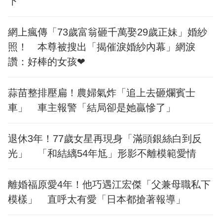
下
網上瘋傳「73歲富翁砸千萬娶29歲正妹」婚紗
照！ 本尊被搜出「揭催淚婚紗內幕」網淚
讚：好棒的女孩❤
蒜苗整排壓扁！農婦氣炸「追上去砸爛賓士
車」 車主報警「結局卻是她贏慘了」
退休3年！77歲女星再現身「滿頭銀絲白到反
光」 「和結縭54年尪」形影不離模範愛情
離婚福原愛4年！他巧遇江宏傑「父兼母職私下
模樣」 直呼太有愛「日本都搶著報導」