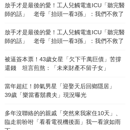
放手才是最後的愛！工人兒觸電進ICU「聽完醫
師的話」 老母「抬頭一看3孫」：我們不救了
放手才是最後的愛！工人兒觸電進ICU「聽完醫
師的話」 老母「抬頭一看3孫」：我們不救了
被逼簽本票！43歲女星「欠下千萬巨債」苦撐
還錢 坦言煎熬：「未來財產不留子女」
當年超紅！帥氣男星「迎娶天后回鄉隱居」
39歲「樂當蓄鬍農夫」現況曝光
多年沒聯絡的的親戚「突然來我家住10天」、
臨走前吩咐「看看電視機後面」我一看淚如雨