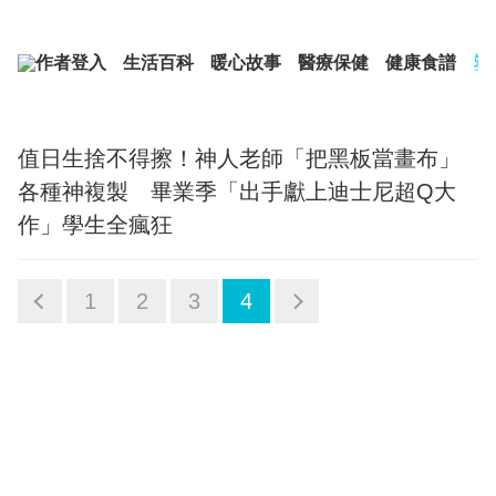
作者登入
生活百科
暖心故事
醫療保健
健康食譜
塑
值日生捨不得擦！神人老師「把黑板當畫布」
各種神複製 畢業季「出手獻上迪士尼超Q大
作」學生全瘋狂
1
2
3
4